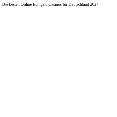
Die besten Online Echtgeld Casinos für Deutschland 2024