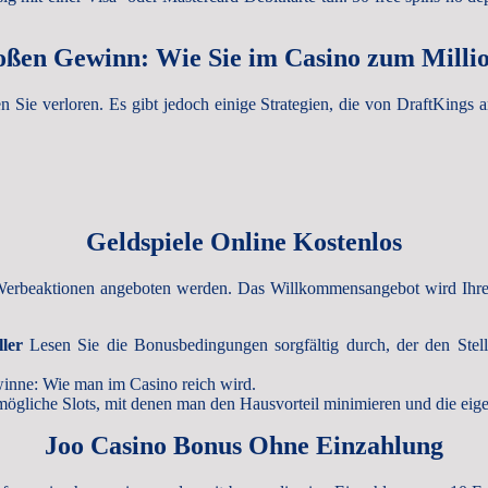
ßen Gewinn: Wie Sie im Casino zum Milli
 Sie verloren. Es gibt jedoch einige Strategien, die von DraftKings an
Geldspiele Online Kostenlos
n Werbeaktionen angeboten werden. Das Willkommensangebot wird Ihre
ler
Lesen Sie die Bonusbedingungen sorgfältig durch, der den Stel
inne: Wie man im Casino reich wird.
8 mögliche Slots, mit denen man den Hausvorteil minimieren und die e
Joo Casino Bonus Ohne Einzahlung