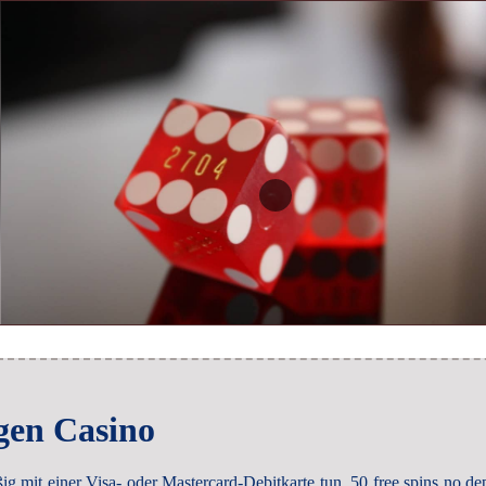
gen Casino
mit einer Visa- oder Mastercard-Debitkarte tun. 50 free spins no dep