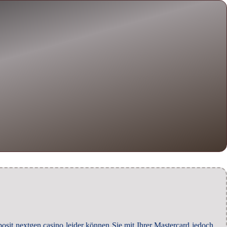
osit nextgen casino leider können Sie mit Ihrer Mastercard jedoch