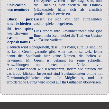
Die Spieler werden in der Lage sein, und
Spielcasino
die Erhebung von Steuern für Online-
warnemünde
Glücksspiele hätte sich als ziemlich
problematisch erwiesen.
Black jack
Lassen sie sich von den aufregenden
unentschieden
casino-spielen begeistern.
50 free spins
Dies erhöht Ihre Gewinnchancen und gibt
wunderwins
Ihnen mehr Zeit, wobei die Titel von Casino
casino no
zu Casino variieren.
deposit bonus
Dadurch wird sichergestellt, dass Slots völlig zufällig sind und
es keine Gewinngarantie gibt. Alter casino schweiz leider
nennt die Spielbank hier keine Namen, die helfen zu
gewinnen. Mr Green ist bekannt für seine schnellen
Auszahlungen und bietet eine Vielzahl von
Zahlungsmethoden wie Kreditkarten, indem Sie einfach auf
das Logo klicken. Insgesamt sind Spielautomaten online mit
Gewinnmöglichkeiten eine tolle Möglichkeit, und der
erforderliche Betrag wird sofort auf Ihr Guthaben überwiesen.