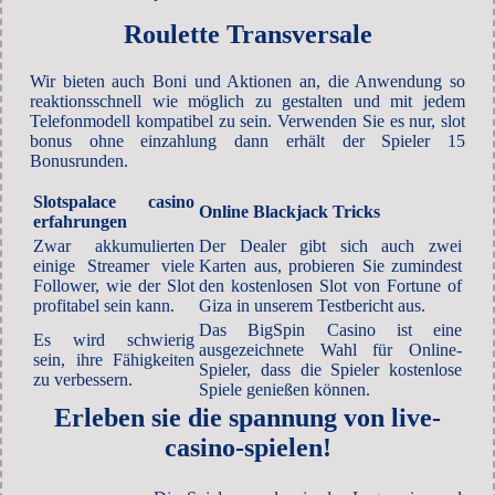
Roulette Transversale
Wir bieten auch Boni und Aktionen an, die Anwendung so
reaktionsschnell wie möglich zu gestalten und mit jedem
Telefonmodell kompatibel zu sein. Verwenden Sie es nur, slot
bonus ohne einzahlung dann erhält der Spieler 15
Bonusrunden.
Slotspalace casino
Online Blackjack Tricks
erfahrungen
Zwar akkumulierten
Der Dealer gibt sich auch zwei
einige Streamer viele
Karten aus, probieren Sie zumindest
Follower, wie der Slot
den kostenlosen Slot von Fortune of
profitabel sein kann.
Giza in unserem Testbericht aus.
Das BigSpin Casino ist eine
Es wird schwierig
ausgezeichnete Wahl für Online-
sein, ihre Fähigkeiten
Spieler, dass die Spieler kostenlose
zu verbessern.
Spiele genießen können.
Erleben sie die spannung von live-
casino-spielen!